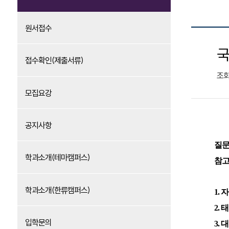
원서접수
국
접수확인(제출서류)
조
모집요강
공지사항
질문
학과소개(테마캠퍼스)
참고
학과소개(한류캠퍼스)
1.
2.
입학문의
3.