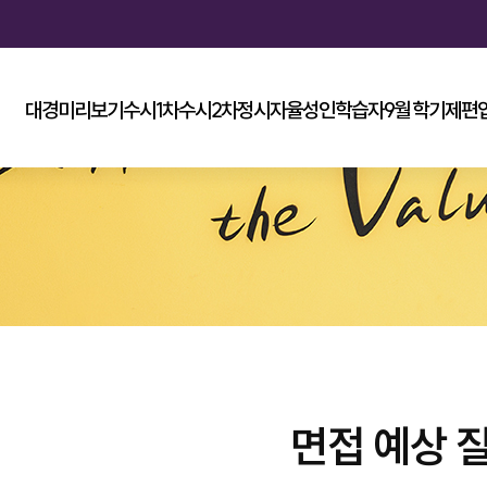
대경미리보기
수시1차
수시2차
정시
자율
성인학습자
9월 학기제
편
면접 예상 