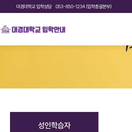
대경대학교
입학상담
053-850-1234
(입학총괄본부)
성인학습자