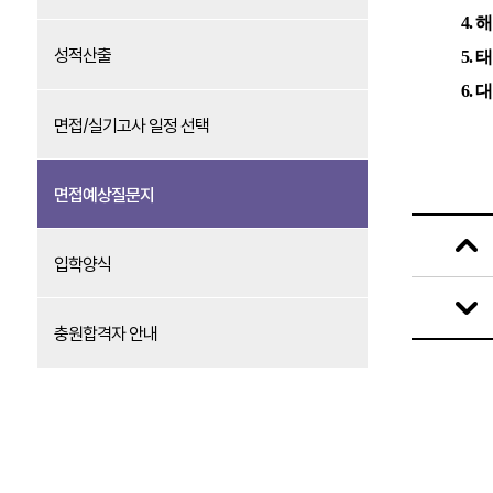
4.
성적산출
5.
6.
면접/실기고사 일정 선택
면접예상질문지
입학양식
충원합격자 안내