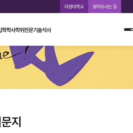
대경대학교
찾아오시는 길
입학
학사학위
전문기술석사
질문지