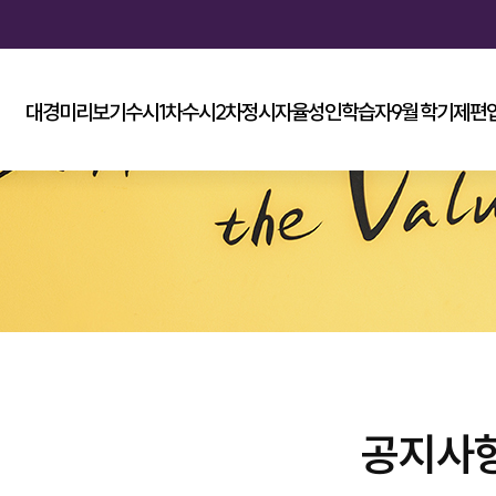
대경미리보기
수시1차
수시2차
정시
자율
성인학습자
9월 학기제
편
공지사