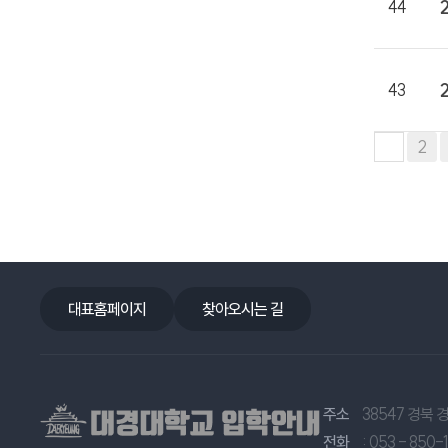
44
43
맨끝
2
1
대표홈페이지
찾아오시는 길
주소
38547 경북
전화
: 053 - 850-