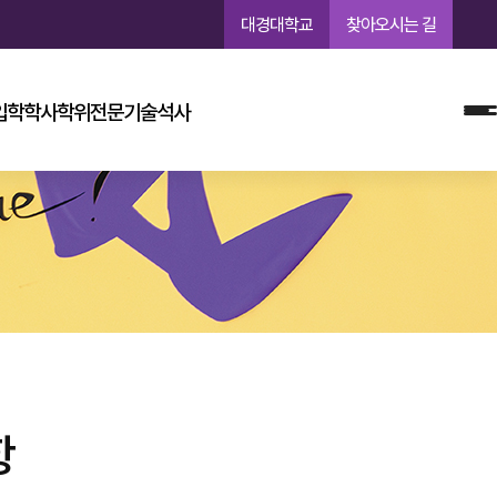
대경대학교
찾아오시는 길
입학
학사학위
전문기술석사
항