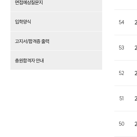
면접예상질문지
입학양식
54
고지서/합격증 출력
53
충원합격자 안내
52
51
50