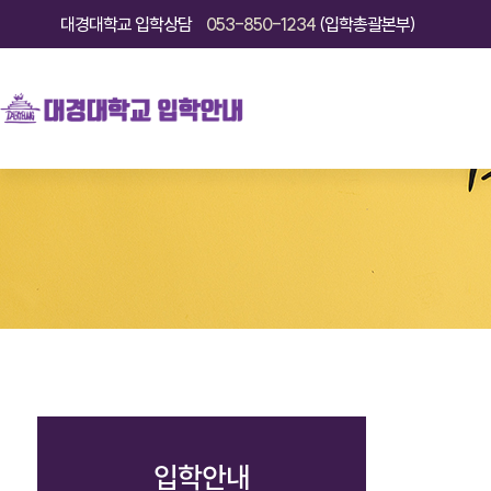
대경대학교
입학상담
053-850-1234
(입학총괄본부)
입학안내