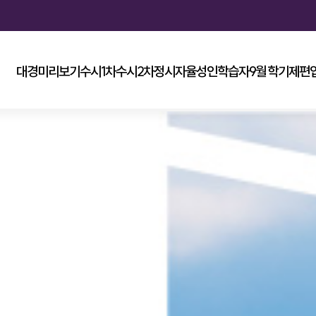
대경미리보기
수시1차
수시2차
정시
자율
성인학습자
9월 학기제
편