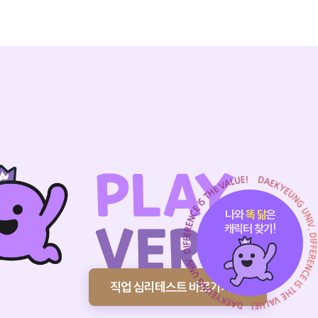
나와
똑 닮
은
캐릭터 찾기!
직업 심리테스트 바로가기