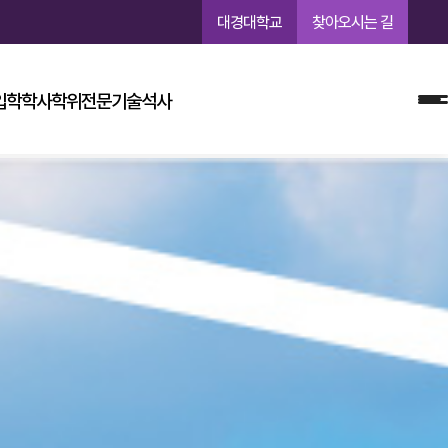
대경대학교
찾아오시는 길
입학
학사학위
전문기술석사