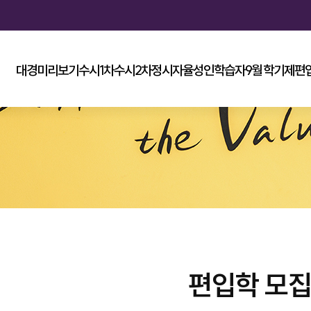
대경미리보기
수시1차
수시2차
정시
자율
성인학습자
9월 학기제
편
편입학 모