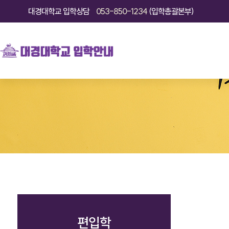
대경대학교
입학상담
053-850-1234
(입학총괄본부)
편입학