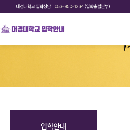
대경대학교
입학상담
053-850-1234
(입학총괄본부)
입학안내