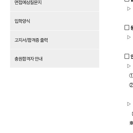
면접예상질문지
▷ 
입학양식
▢
▷
고지서/합격증 출력
▢ 
충원합격자 안내
▷
▷
완