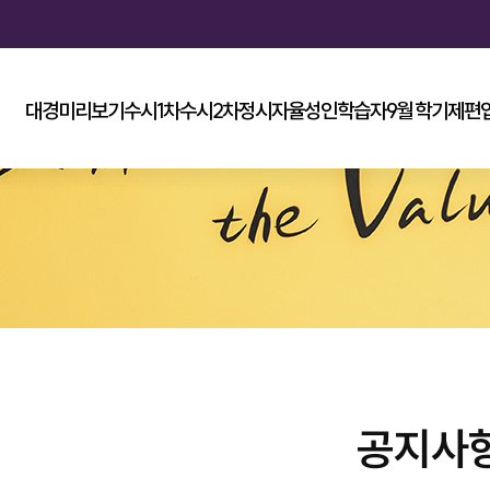
대경미리보기
수시1차
수시2차
정시
자율
성인학습자
9월 학기제
편
공지사