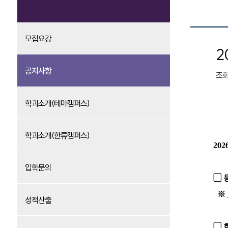
모집요강
2
공지사항
조
학과소개(테마캠퍼스)
학과소개(한류캠퍼스)
202
입학문의
▢ 등
※
성적산출
▢