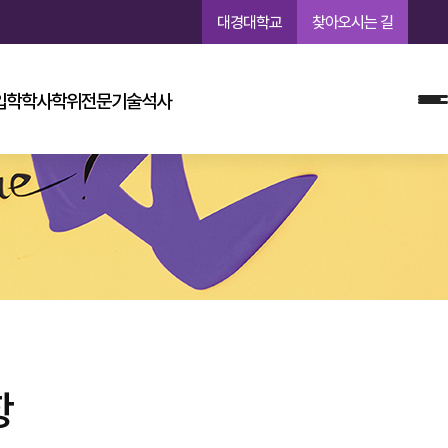
대경대학교
찾아오시는 길
입학
학사학위
전문기술석사
항