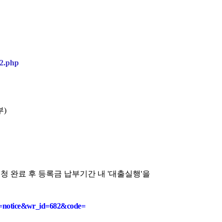
2.php
부
)
청 완료 후 등록금 납부
기간 내 '대출실행'을
e=notice&wr_id=682&code=