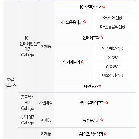
☆
K-모델연기과
K-POP전공
☆
K-실용음악과
K-실용음악전공
☆
엔터테크과
K-
엔터테인먼트
예체능
연기예술전공
BIZ
College
극작전공
☆
연기예술과
연출전공
예술경영전공
한류
캠퍼스
☆
태권도과
동물복지
☆
BIZ
자연과학
반려동물라이프과
College
뷰티 BIZ
☆
예체능
특수분장과
College
☆
예체능
AI스포츠분석과