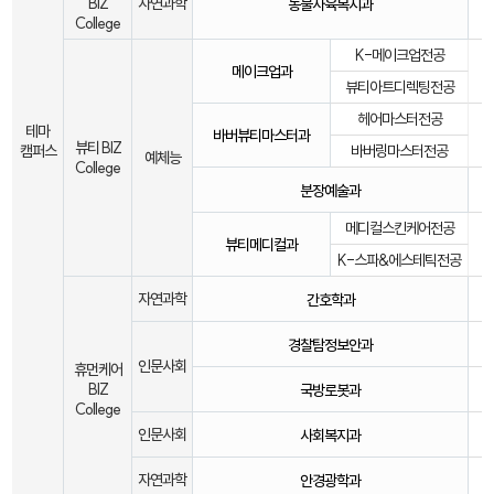
BIZ
자연과학
동물사육복지과
College
K-메이크업전공
메이크업과
뷰티아트디렉팅전공
헤어마스터전공
테마
바버뷰티마스터과
뷰티 BIZ
캠퍼스
바버링마스터전공
예체능
College
분장예술과
메디컬스킨케어전공
뷰티메디컬과
K-스파&에스테틱전공
자연과학
간호학과
경찰탐정보안과
인문사회
휴먼케어
BIZ
국방로봇과
College
인문사회
사회복지과
자연과학
안경광학과