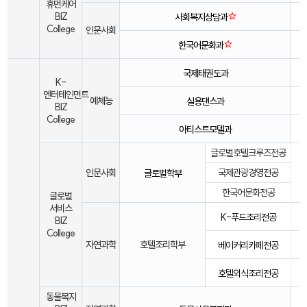
휴먼케어
☆
BIZ
사회복지상담과
College
인문사회
☆
한국어문화과
국제태권도과
K-
엔터테인먼트
예체능
실용댄스과
BIZ
College
아티스트모델과
글로벌호텔크루즈전공
인문사회
국제관광경영전공
글로벌학부
한국어문화전공
글로벌
서비스
K-푸드조리전공
BIZ
College
자연과학
호텔조리학부
베이커리카페전공
호텔외식조리전공
동물복지