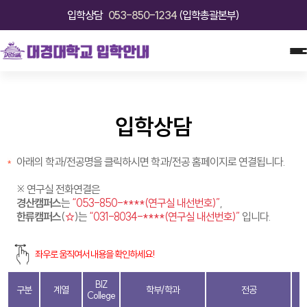
입학상담
053-850-1234
(입학총괄본부)
입학상담
아래의 학과/전공명을 클릭하시면 학과/전공 홈페이지로 연결됩니다.
※ 연구실 전화연결은
경산캠퍼스
는
“053-850-****(연구실 내선번호)”
,
한류캠퍼스
(
☆
)는
“031-8034-****(연구실 내선번호)”
입니다.
좌우로 움직여서 내용을 확인하세요!
BIZ
구분
계열
학부/학과
전공
College