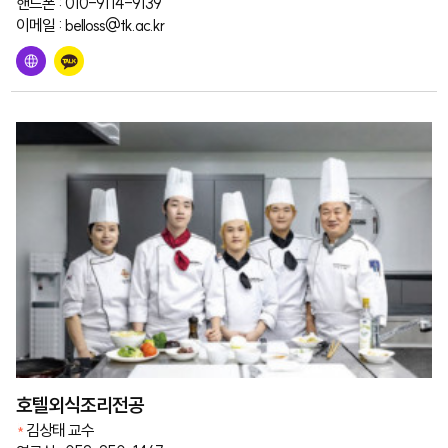
핸드폰 : 010-9114-9139
이메일 : belloss@tk.ac.kr
호텔외식조리전공
김상태 교수