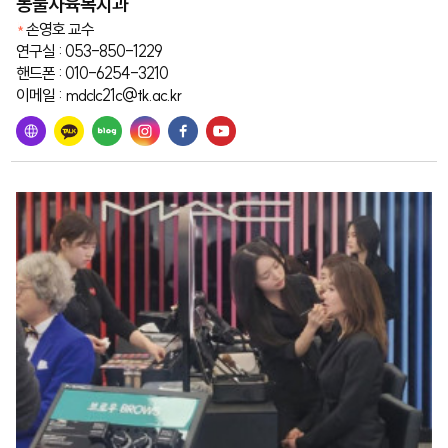
동물사육복지과
손영호 교수
연구실 : 053-850-1229
핸드폰 : 010-6254-3210
이메일 : mdclc21c@tk.ac.kr