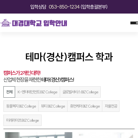
입학상담
053-850-1234
(입학총괄본부)
테마(경산)캠퍼스 학과
캠퍼스가 2개인 대학!
산업체 현장을 재현한
테마(경산)캠퍼스!
전체
K-엔터테인먼트 BIZ College
글로벌서비스 BIZ College
동물복지 BIZ College
뷰티 BIZ College
휴먼케어 BIZ College
자율전공
미래라이프 BIZ College