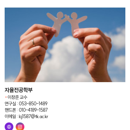
자율전공학부
이창준 교수
연구실 : 053-850-1489
핸드폰 : 010-4189-1587
이메일 : lcj1587@tk.ac.kr