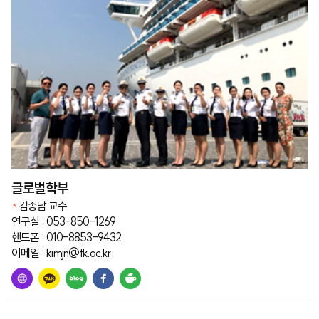
글로벌학부
김종남 교수
연구실 : 053-850-1269
핸드폰 : 010-8853-9432
이메일 : kimjn@tk.ac.kr