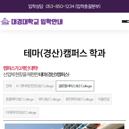
입학상담
053-850-1234
(입학총괄본부)
테마(경산)캠퍼스 학과
캠퍼스가 2개인 대학!
산업체 현장을 재현한
테마(경산)캠퍼스!
전체
K-엔터테인먼트 BIZ College
글로벌서비스 BIZ College
동물복지 BIZ College
뷰티 BIZ College
휴먼케어 BIZ College
자율전공
미래라이프 BIZ College