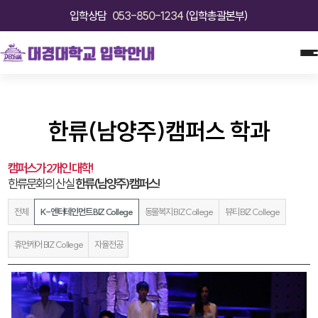
입학상담
053-850-1234
(입학총괄본부)
한류(남양주)캠퍼스 학과
캠퍼스가 2개인 대학!
한류문화의 산실
한류(남양주)캠퍼스!
전체
K-엔터테인먼트 BIZ College
동물복지 BIZ College
뷰티 BIZ College
휴먼케어 BIZ College
자율전공